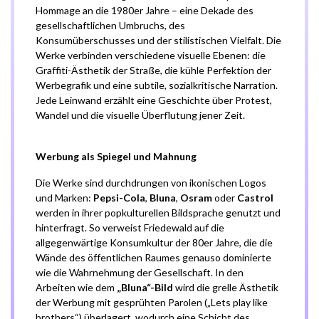
Hommage an die 1980er Jahre – eine Dekade des
gesellschaftlichen Umbruchs, des
Konsumüberschusses und der stilistischen Vielfalt. Die
Werke verbinden verschiedene visuelle Ebenen: die
Graffiti-Ästhetik der Straße, die kühle Perfektion der
Werbegrafik und eine subtile, sozialkritische Narration.
Jede Leinwand erzählt eine Geschichte über Protest,
Wandel und die visuelle Überflutung jener Zeit.
Werbung als Spiegel und Mahnung
Die Werke sind durchdrungen von ikonischen Logos
und Marken:
Pepsi-Cola
,
Bluna
,
Osram
oder
Castrol
werden in ihrer popkulturellen Bildsprache genutzt und
hinterfragt. So verweist Friedewald auf die
allgegenwärtige Konsumkultur der 80er Jahre, die die
Wände des öffentlichen Raumes genauso dominierte
wie die Wahrnehmung der Gesellschaft. In den
Arbeiten wie dem
„Bluna“-Bild
wird die grelle Ästhetik
der Werbung mit gesprühten Parolen („Lets play like
brothers“) überlagert, wodurch eine Schicht des